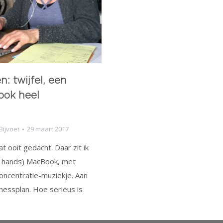
n: twijfel, een
ook heel
Bijvoet
29 maart 2017
t ooit gedacht. Daar zit ik
e hands) MacBook, met
concentratie-muziekje. Aan
inessplan. Hoe serieus is