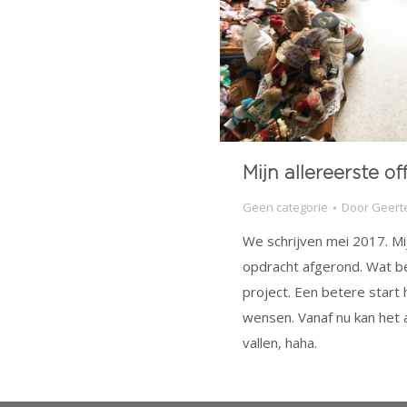
Mijn allereerste of
Geen categorie
Door
Geerte
We schrijven mei 2017. Mij
opdracht afgerond. Wat be
project. Een betere start 
wensen. Vanaf nu kan het 
vallen, haha.